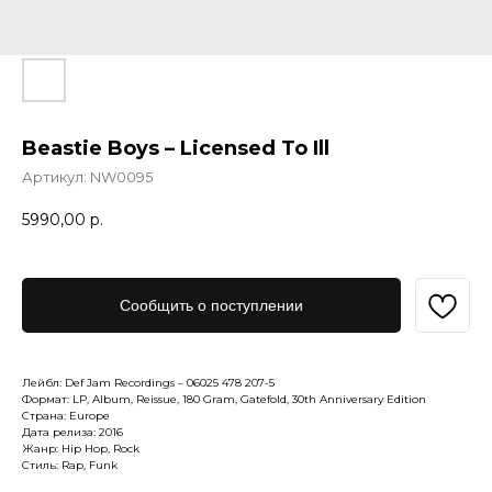
Beastie Boys – Licensed To Ill
Артикул:
NW0095
5990,00
р.
Сообщить о поступлении
Лейбл: Def Jam Recordings ‎– 06025 478 207-5
Формат: LP, Album, Reissue, 180 Gram, Gatefold, 30th Anniversary Edition
Страна: Europe
Дата релиза: 2016
Жанр: Hip Hop, Rock
Стиль: Rap, Funk