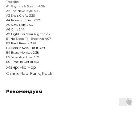
Tracklist:
A1 Rhymin & Stealin 4:08
A2 The New Style 4:35
A3 She’s Crafty 3:36
A4 Posse In Effect 2:27
A5 Slow Ride 2:56
A6 Girls 2:14
A7 Fight For Your Right 3:28
B1 No Sleep Till Brooklyn 4:07
B2 Paul Revere 3:42
B3 Hold It Now, Hit It 3:29
B4 Brass Monkey 2:38
B5 Slow And Low 3:37
B6 Time To Get Ill 3:37
Жанр: Hip Hop
Стиль: Rap, Funk, Rock
Рекомендуем