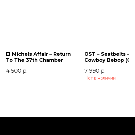
El Michels Affair – Return
OST – Seatbelts –
To The 37th Chamber
Cowboy Bebop (Ori
Series Soundtrack)
4 500
р.
7 990
р.
Нет в наличии