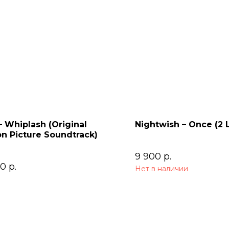
 Whiplash (Original
Nightwish – Once (2 
n Picture Soundtrack)
9 900
р.
00
р.
Нет в наличии