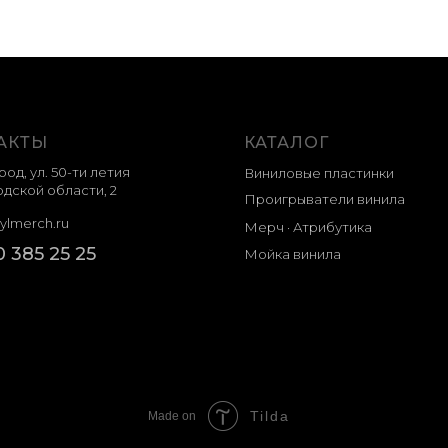
АКТЫ
КАТАЛОГ
род, ул. 50-ти летия
Виниловые пластинки
дской области, 2
Проигрыватели винила
ylmerch.ru
Мерч · Атрибутика
0 385 25 25
Мойка винила
Tilda
Made on