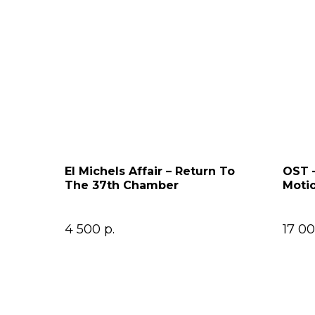
El Michels Affair – Return To
OST –
The 37th Chamber
Motio
4 500
р.
17 0