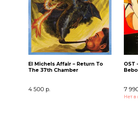
El Michels Affair – Return To
OST 
The 37th Chamber
Bebop
Soun
4 500
р.
7 99
Нет в