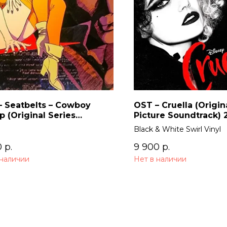
– Seatbelts – Cowboy
OST – Cruella (Origin
 (Original Series
Picture Soundtrack) 
dtrack) 2LP
Black & White Swirl Vinyl
0
р.
9 900
р.
 наличии
Нет в наличии