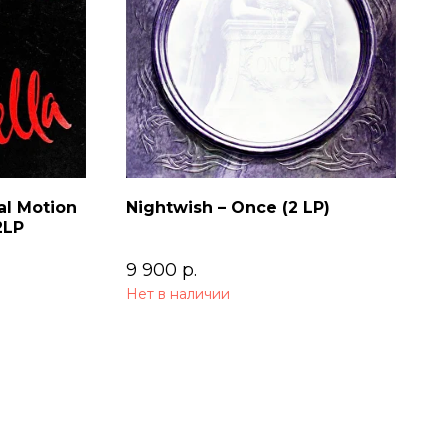
al Motion
Nightwish – Once (2 LP)
2LP
9 900
р.
Нет в наличии