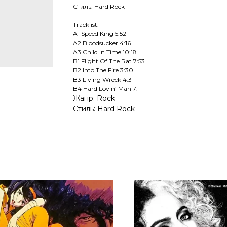
Стиль: Hard Rock
Tracklist:
A1 Speed King 5:52
A2 Bloodsucker 4:16
A3 Child In Time 10:18
B1 Flight Of The Rat 7:53
B2 Into The Fire 3:30
B3 Living Wreck 4:31
B4 Hard Lovin’ Man 7:11
Жанр: Rock
Стиль: Hard Rock