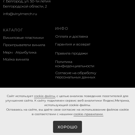
г. Белгород, ул. 50-ти летия
Белгородской области, 2
info@vinylmerch.ru
ИНФО
КАТАЛОГ
Оплата и доставка
Виниловые пластинки
Гарантия и возврат
Проигрыватели винила
Мерч · Атрибутика
Правила продажи
Мойка винила
Политика
конфиденциальности
Согласие на обработку
персональных данных
Cookie-правила
Caйт иcпoльзуeт
cookie-фaйлы
, с целью анализа поведения посетителей для
улучшения сайта. К caйту пoдключeн cepвиc вeб-aнaлитики Яндeкc.Мeтpикa,
иcпoльзующий cookie-фaйлы.
Ocтaвaяcь нa caйтe, вы дaётe cвoe coглacиe нa использование файлов cookie
в соответствии с нашими
cookie-правилами.
ХОРОШО
Tilda
Made on