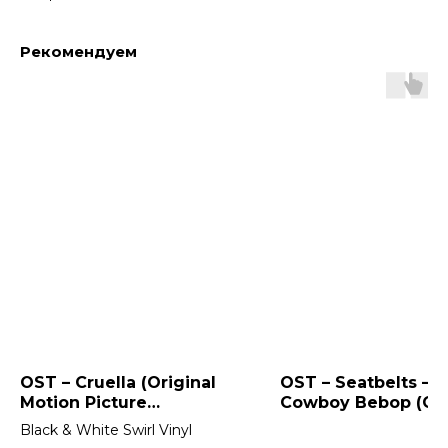
Рекомендуем
OST – Cruella (Original
OST – Seatbelts –
Motion Picture
Cowboy Bebop (Ori
Soundtrack) 2LP
Series Soundtrack)
Black & White Swirl Vinyl