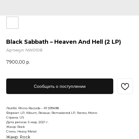
Black Sabbath – Heaven And Hell (2 LP)
Артикул:
NW0108
7900,00
р.
Сообщить о поступлении
Лейбл: Rhino Records – R1 599498
Формат: LP, Album, Reissue, Remastered LP, Stereo, Mono
Страна: US
Дата релиза: 5 мар. 2021 г.
Жанр: Rock
Стиль: Heavy Metal
Жанр: Rock