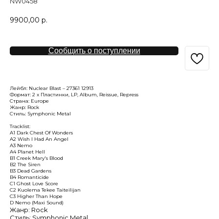
NW0458
9900,00
р.
Сообщить о поступлении
Лейбл: Nuclear Blast – 27361 12913
Формат: 2 x Пластинки, LP, Album, Reissue, Repress
Страна: Europe
Жанр: Rock
Стиль: Symphonic Metal
Tracklist:
A1 Dark Chest Of Wonders
A2 Wish I Had An Angel
A3 Nemo
A4 Planet Hell
B1 Creek Mary's Blood
B2 The Siren
B3 Dead Gardens
B4 Romanticide
C1 Ghost Love Score
C2 Kuolema Tekee Taiteilijan
C3 Higher Than Hope
D Nemo (Maxi Sound)
Жанр: Rock
Стиль: Symphonic Metal