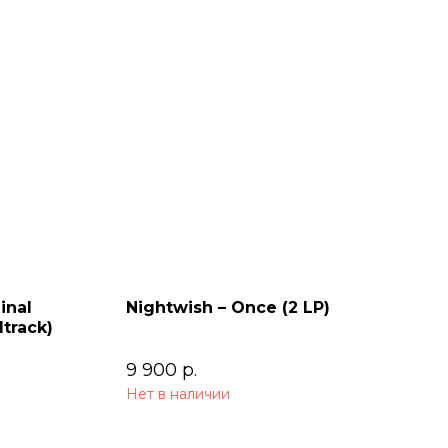
inal
Nightwish – Once (2 LP)
track)
9 900
р.
Нет в наличии