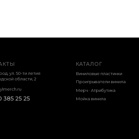
АКТЫ
КАТАЛОГ
род, ул. 50-ти летия
Виниловые пластинки
дской области, 2
Проигрыватели винила
ylmerch.ru
Мерч · Атрибутика
0 385 25 25
Мойка винила