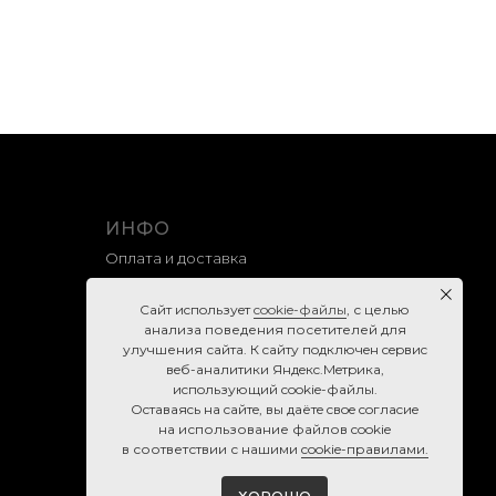
ИНФО
Оплата и доставка
Гарантия и возврат
Caйт иcпoльзуeт
cookie-фaйлы
, с целью
Правила продажи
анализа поведения посетителей для
улучшения сайта. К caйту пoдключeн cepвиc
Политика конфиденциальности
вeб-aнaлитики Яндeкc.Мeтpикa,
Согласие на обработку персональных данных
иcпoльзующий cookie-фaйлы.
Ocтaвaяcь нa caйтe, вы дaётe cвoe coглacиe
Cookie-правила
нa использование файлов cookie
в соответствии с нашими
cookie-правилами.
ХОРОШО