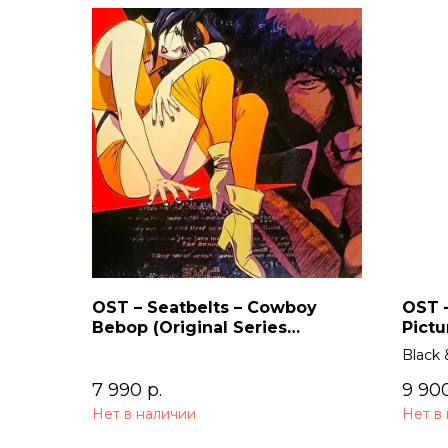
OST – Seatbelts – Cowboy
OST –
Bebop (Original Series
Pictu
Soundtrack) 2LP
Black 
7 990
р.
9 90
Нет в наличии
Нет в