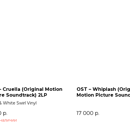
 Cruella (Original Motion
OST – Whiplash (Orig
re Soundtrack) 2LP
Motion Picture Sound
& White Swirl Vinyl
0
р.
17 000
р.
 наличии