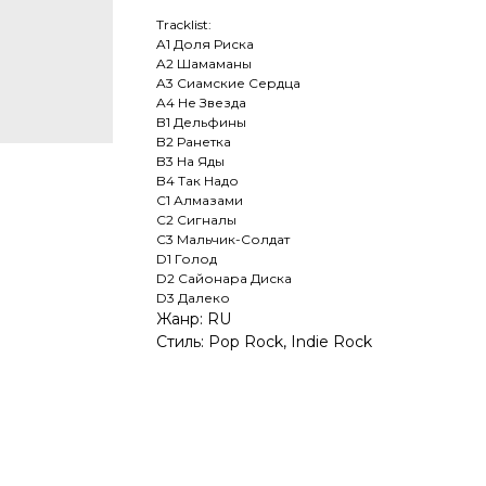
Tracklist:
A1 Доля Риска
A2 Шамаманы
A3 Сиамские Сердца
A4 Не Звезда
B1 Дельфины
B2 Ранетка
B3 На Яды
B4 Так Надо
C1 Алмазами
C2 Сигналы
C3 Мальчик-Солдат
D1 Голод
D2 Сайонара Диска
D3 Далеко
Жанр: RU
Стиль: Pop Rock, Indie Rock