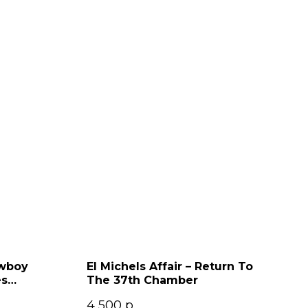
owboy
El Michels Affair – Return To
es
The 37th Chamber
4 500
р.