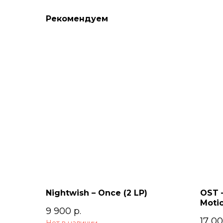
Рекомендуем
Nightwish – Once (2 LP)
OST –
Motio
9 900
р.
17 0
Нет в наличии