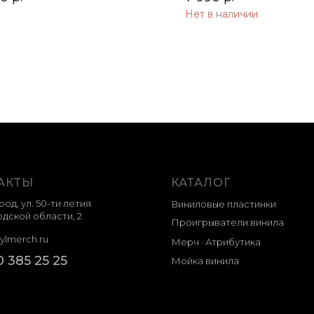
Нет в наличии
АКТЫ
КАТАЛОГ
род, ул. 50-ти летия
Виниловые пластинки
дской области, 2
Проигрыватели винила
ylmerch.ru
Мерч · Атрибутика
0 385 25 25
Мойка винила