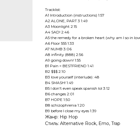
Tracklist:
A1 Introduction (instructions) 1:57
A2 ALONE, PART 3 1:49
A3 Moonlight 2:15
A4 SAD! 2:46
A5 the remedy for a broken heart (why am I so in lov
A6 Floor 555 1:33
A7 NUMB 3:06
A8 infinity (888) 2:56
A9 going down! 1:55
B1 Pain = BESTFRIEND 1:41
B2 $$$ 2:10
B3 love yourself (interlude) :48
B4 SMASH! 1:49
B5 I don't even speak spanish lol 3:12
B6 changes 2:01
B7 HOPE 1:50
B8 schizophrenia 1:20
B9 before I close my eyes 1:39
Жанр: Hip Hop
Стиль: Alternative Rock, Emo, Trap