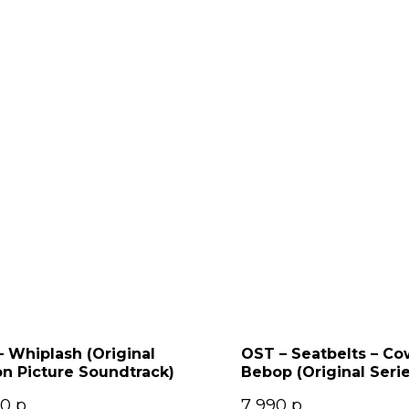
 Whiplash (Original
OST – Seatbelts – C
n Picture Soundtrack)
Bebop (Original Seri
Soundtrack) 2LP
00
р.
7 990
р.