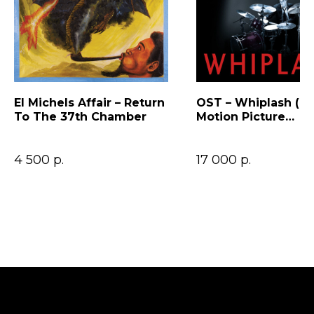
El Michels Affair – Return
OST – Whiplash (Or
To The 37th Chamber
Motion Picture
Soundtrack)
4 500
р.
17 000
р.