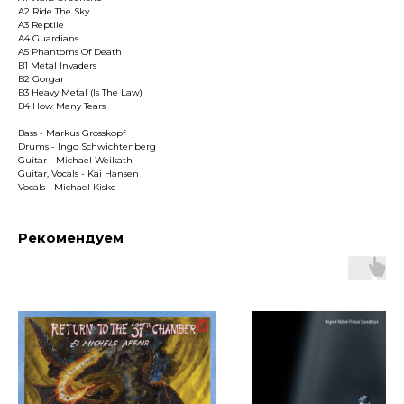
A2 Ride The Sky
A3 Reptile
A4 Guardians
A5 Phantoms Of Death
B1 Metal Invaders
B2 Gorgar
B3 Heavy Metal (Is The Law)
B4 How Many Tears
Bass - Markus Grosskopf
Drums - Ingo Schwichtenberg
Guitar - Michael Weikath
Guitar, Vocals - Kai Hansen
Vocals - Michael Kiske
Рекомендуем