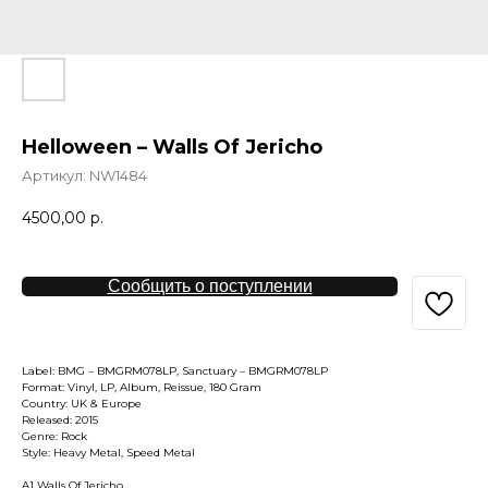
Helloween – Walls Of Jericho
Артикул:
NW1484
4500,00
р.
Сообщить о поступлении
Label: BMG – BMGRM078LP, Sanctuary – BMGRM078LP
Format: Vinyl, LP, Album, Reissue, 180 Gram
Country: UK & Europe
Released: 2015
Genre: Rock
Style: Heavy Metal, Speed Metal
A1 Walls Of Jericho