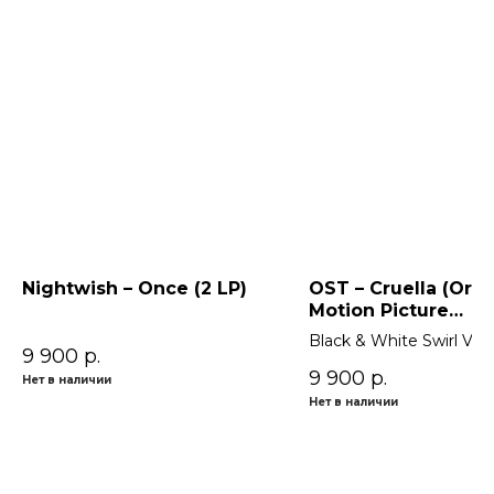
Nightwish – Once (2 LP)
OST – Cruella (Orig
Motion Picture
Soundtrack) 2LP
Black & White Swirl Viny
9 900
р.
9 900
р.
Нет в наличии
Нет в наличии