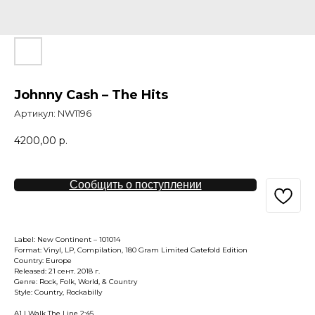
Johnny Cash – The Hits
Артикул:
NW1196
4200,00
р.
Сообщить о поступлении
Label: New Continent – 101014
Format: Vinyl, LP, Compilation, 180 Gram Limited Gatefold Edition
Country: Europe
Released: 21 сент. 2018 г.
Genre: Rock, Folk, World, & Country
Style: Country, Rockabilly
A1 I Walk The Line 2:45