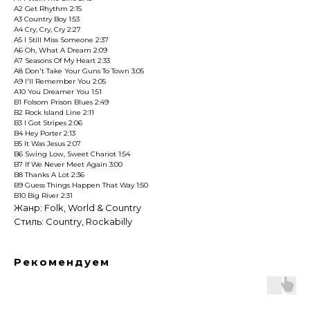
A2 Get Rhythm 2:15
A3 Country Boy 1:53
A4 Cry, Cry, Cry 2:27
A5 I Still Miss Someone 2:37
A6 Oh, What A Dream 2:09
A7 Seasons Of My Heart 2:33
A8 Don't Take Your Guns To Town 3:05
A9 I'll Remember You 2:05
A10 You Dreamer You 1:51
B1 Folsom Prison Blues 2:49
B2 Rock Island Line 2:11
B3 I Got Stripes 2:06
B4 Hey Porter 2:13
B5 It Was Jesus 2:07
B6 Swing Low, Sweet Chariot 1:54
B7 If We Never Meet Again 3:00
B8 Thanks A Lot 2:36
B9 Guess Things Happen That Way 1:50
B10 Big River 2:31
Жанр: Folk, World & Country
Стиль: Country, Rockabilly
Рекомендуем