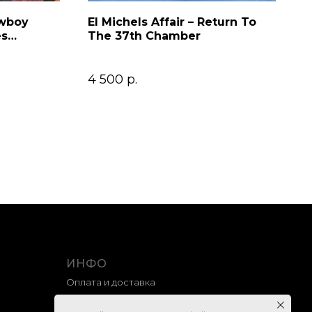
owboy
El Michels Affair – Return To
es
The 37th Chamber
4 500
р.
ИНФО
Оплата и доставка
Гарантия и возврат