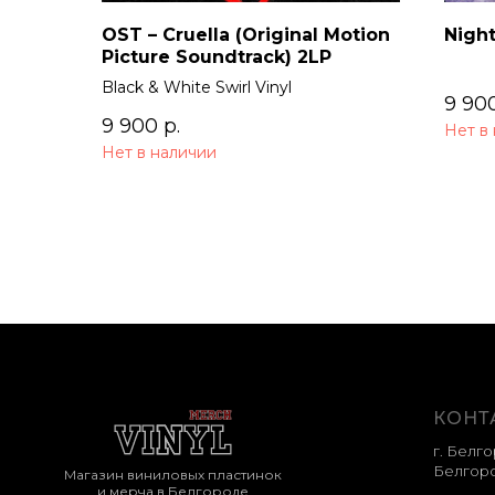
OST – Cruella (Original Motion
Night
Picture Soundtrack) 2LP
Black & White Swirl Vinyl
9 90
9 900
р.
Нет в
Нет в наличии
КОНТ
г. Белго
Белгоро
Магазин виниловых пластинок
и мерча в Белгороде