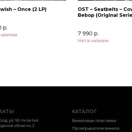
wish – Once (2 LP)
OST – Seatbelts – C
Bebop (Original Seri
Soundtrack) 2LP
0
р.
7 990
р.
 наличии
Нет в наличии
АКТЫ
КАТАЛОГ
род, ул. 50-ти летия
Виниловые пластинки
дской области, 2
Проигрыватели винила