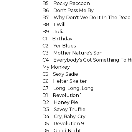
B5 Rocky Raccoon
B6 Don't Pass Me By
B7 Why Don't We Do It In The Road
B8 I Will
B9 Julia
C1 Birthday
C2 Yer Blues
C3 Mother Nature's Son
C4 Everybody's Got Something To H
My Monkey
C5 Sexy Sadie
C6 Helter Skelter
C7 Long, Long, Long
D1 Revolution 1
D2 Honey Pie
D3 Savoy Truffle
D4 Cry, Baby, Cry
D5 Revolution 9
D6 Good Night