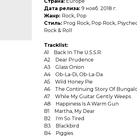
Страна:
Europe
Дата релиза:
9 нояб. 2018 г.
Жанр:
Rock, Pop
Стиль:
Prog Rock, Pop Rock, Psychede
Rock & Roll
Tracklist:
A1 Back In The U.S.S.R.
A2 Dear Prudence
A3 Glass Onion
A4 Ob-La-Di, Ob-La-Da
A5 Wild Honey Pie
A6 The Continuing Story Of Bungalo
A7 While My Guitar Gently Weeps
A8 Happiness Is A Warm Gun
B1 Martha, My Dear
B2 I'm So Tired
B3 Blackbird
B4 Piggies