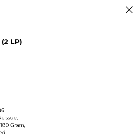
 (2 LP)
86
eissue,
 180 Gram,
sed