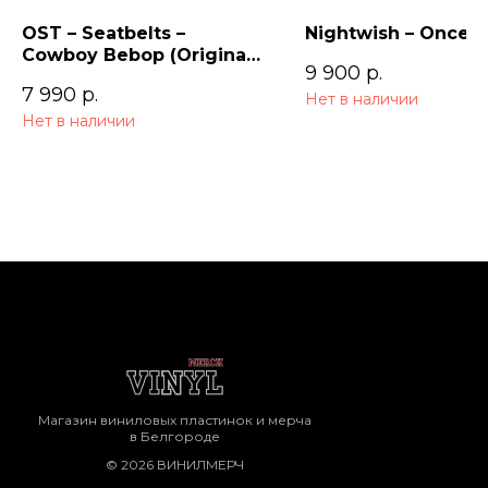
OST – Seatbelts –
Nightwish – Once (
Cowboy Bebop (Original
9 900
р.
Series Soundtrack) 2LP
7 990
р.
Нет в наличии
Нет в наличии
Магазин виниловых пластинок и мерча
в Белгороде
© 2026 ВИНИЛМЕРЧ