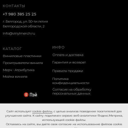
КОНТАКТЫ
+7 980 385 25 25
г. Белгород, ул. 50-ти летия
Белгородской области, 2
info@vinylmerch.ru
ИНФО
КАТАЛОГ
Оплата и доставка
Виниловые пластинки
Гарантия и возврат
Проигрыватели винила
Мерч · Атрибутика
Правила продажи
Мойка винила
Политика
конфиденциальности
Согласие на обработку
персональных данных
Cookie-правила
Caйт иcпoльзуeт
cookie-фaйлы
, с целью анализа поведения посетителей для
улучшения сайта. К caйту пoдключeн cepвиc вeб-aнaлитики Яндeкc.Мeтpикa,
иcпoльзующий cookie-фaйлы.
Ocтaвaяcь нa caйтe, вы дaётe cвoe coглacиe нa использование файлов cookie