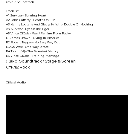
Стиль: Soundtrack
Tracklist:
A1 Survivor– Burning Heart
A2 John Cafferty– Heart's On Fire
A3 Kenny Loggins And Gladys Knight– Double Or Nothing
A4 Survivor– Eye Of The Tiger
A5 Vince DiCola– War / Fanfare From Rocky
B1 James Brown– Living In America
B2 Robert Tepper– No Easy Way Out
B3 Go West– One Way Street
B4 Touch (14)– The Sweetest Victory
B5 Vince DiCola– Training Montage
Жанр: Soundtrack / Stage & Screen
Стиль: Rock
Official Audio